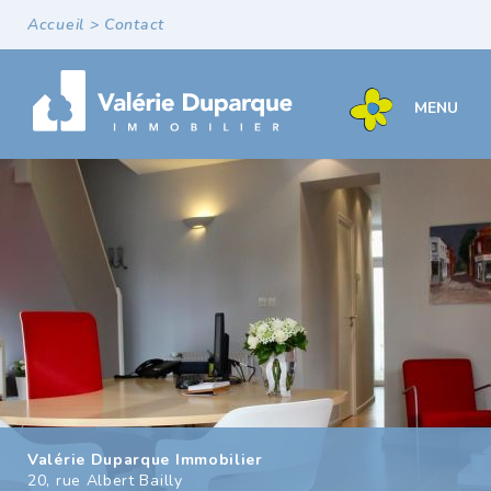
Accueil
>
Contact
MENU
NOUVEAUTÉS
VENTE MAISONS
VENTE APPARTEMENTS
LOCATIONS
AGENCE
CONTACT
Valérie Duparque Immobilier
20, rue Albert Bailly